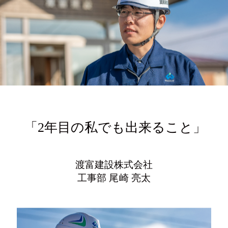
写真
Tel.024-982-2218
「2年目の私でも出来ること」
〒963-1411
福島県郡山市湖南町舟津村上1-2
渡富建設株式会社
工事部 尾崎 亮太