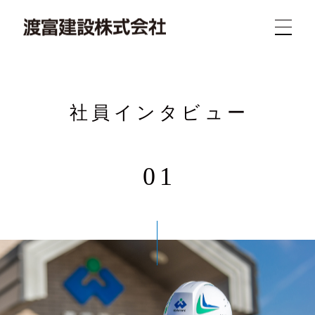
社員インタビュー
01
新着
業務
概要
求人
実績
問合