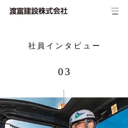
社員インタビュー
03
新着
業務
概要
求人
実績
問合