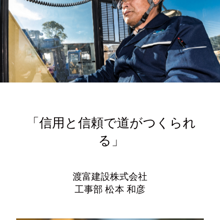
写真
Tel.024-982-2218
「信用と信頼で道がつくられ
る」
〒963-1411
福島県郡山市湖南町舟津村上1-2
渡富建設株式会社
工事部 松本 和彦