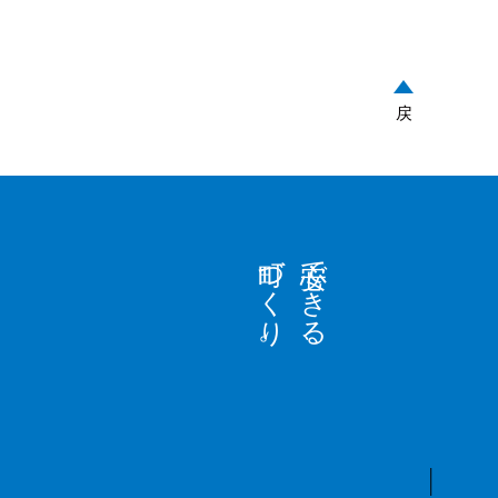
戻
町づくり。
安心できる、