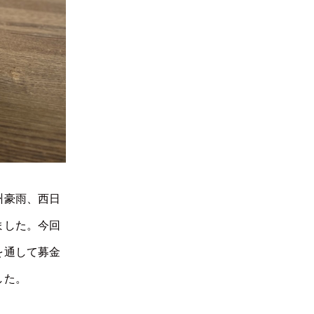
州豪雨、西日
ました。今回
を通して募金
した。