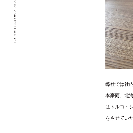
watatomi construction inc.
弊社では社
本豪雨、北
はトルコ・
をさせてい