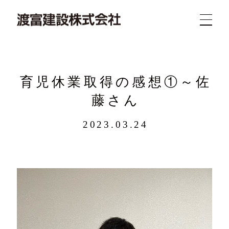
育児休業取得の感想①～佐
藤さん
2023.03.24
新着
業務
概要
求人
実績
問合