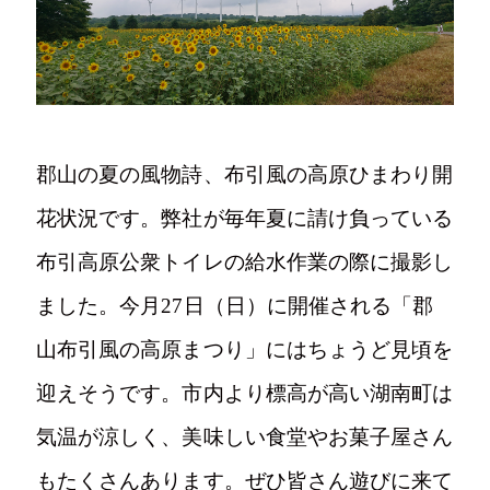
写真
郡山の夏の風物詩、布引風の高原ひまわり開
花状況です。弊社が毎年夏に請け負っている
Tel.024-982-2218
布引高原公衆トイレの給水作業の際に撮影し
ました。今月27日（日）に開催される「郡
〒963-1411
福島県郡山市湖南町舟津村上1-2
山布引風の高原まつり」にはちょうど見頃を
迎えそうです。市内より標高が高い湖南町は
気温が涼しく、美味しい食堂やお菓子屋さん
もたくさんあります。ぜひ皆さん遊びに来て