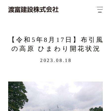
【令和5年8月17日】布引風
の高原 ひまわり開花状況
2023.08.18
新着
業務
概要
求人
実績
問合