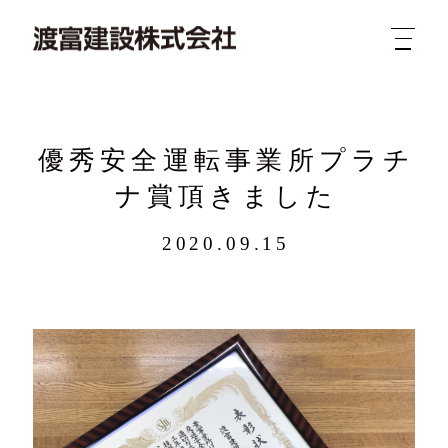
優秀安全運転事業所プラチ
ナ賞頂きました
2020.09.15
新着
業務
概要
求人
実績
問合