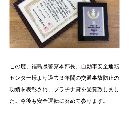
写真
Tel.024-982-2218
この度、福島県警察本部長、自動車安全運転
センター様より過去３年間の交通事故防止の
〒963-1411
功績を表彰され、プラチナ賞を受賞致しまし
福島県郡山市湖南町舟津村上1-2
た。今後も安全運転に努めて参ります。