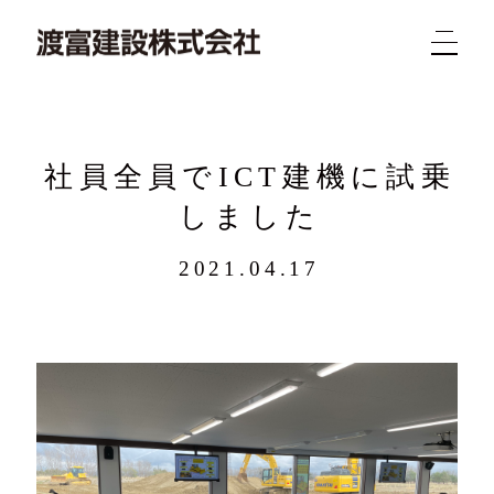
社員全員でICT建機に試乗
しました
2021.04.17
新着
業務
概要
求人
実績
問合