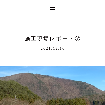
施工現場レポート⑦
2021.12.10
業務
概要
求人
実績
問合