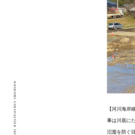
watatomi construction inc.
【河川海岸
事は川底に
氾濫を防ぐ