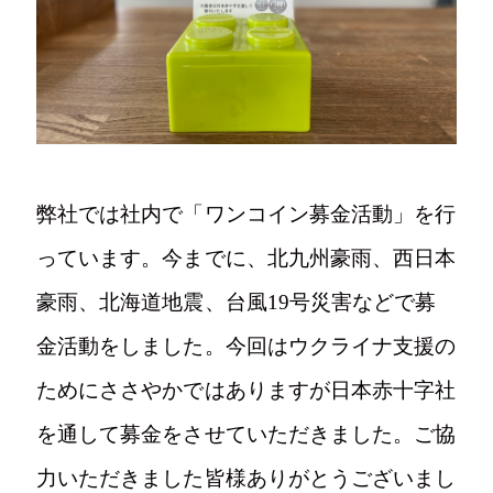
写真
弊社では社内で「ワンコイン募金活動」を行
Tel.024-982-2218
っています。今までに、北九州豪雨、西日本
豪雨、北海道地震、台風19号災害などで募
〒963-1411
金活動をしました。今回はウクライナ支援の
福島県郡山市湖南町舟津村上1-2
ためにささやかではありますが日本赤十字社
を通して募金をさせていただきました。ご協
力いただきました皆様ありがとうございまし