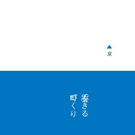
戻
町づくり。
安心できる、