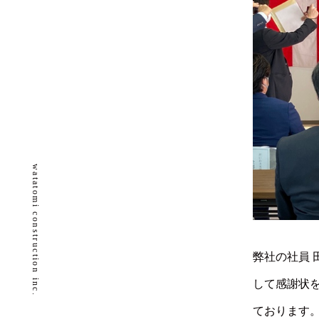
watatomi construction inc.
弊社の社員
して感謝状
ております