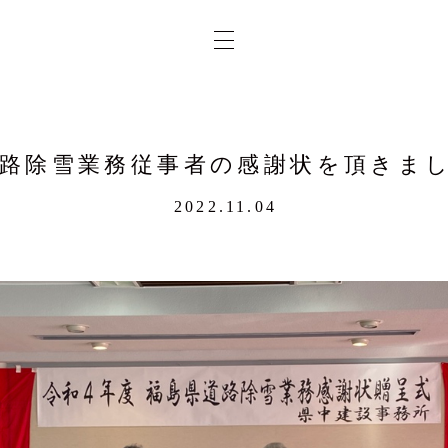
路除雪業務従事者の感謝状を頂きま
2022.11.04
業務
概要
求人
実績
問合