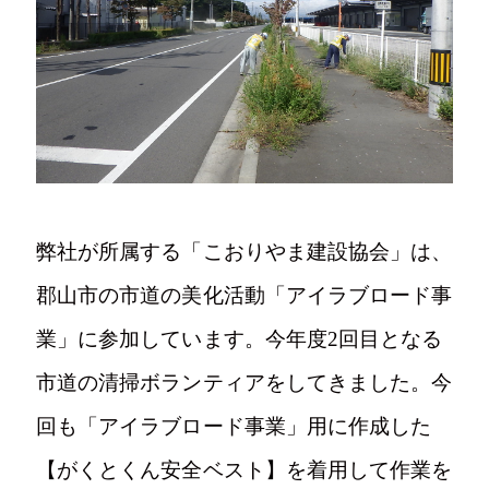
写真
Tel.024-982-2218
弊社が所属する「こおりやま建設協会」は、
郡山市の市道の美化活動「アイラブロード事
〒963-1411
業」に参加しています。今年度2回目となる
福島県郡山市湖南町舟津村上1-2
市道の清掃ボランティアをしてきました。今
回も「アイラブロード事業」用に作成した
【がくとくん安全ベスト】を着用して作業を